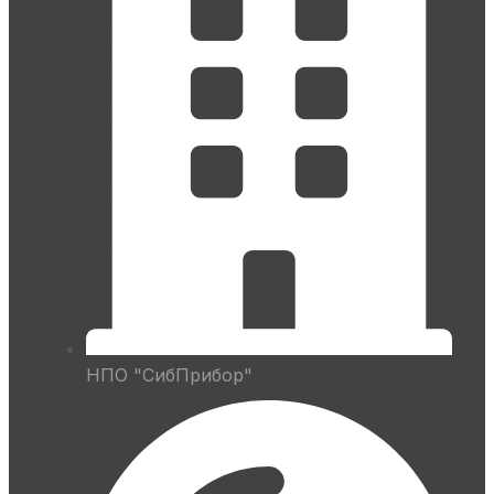
НПО "СибПрибор"